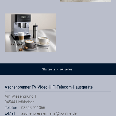
Startseite
Aktuelles
Aschenbrenner TV-Video-HiFi-Telecom-Hausgeräte
Am Wiesengrund 1
94544
Hofkirchen
Telefon
08545 911066
E-Mail
aschenbrenner.hans@t-online.de