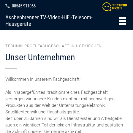
08545 911066
Aschenbrenner TV-Video-HiFi-Telecom-
Hausgeräte
TECHNIK-PROFI-FACHGESCHÄFT IN HOFKIRCHEN
Unser Unternehmen
Willkommen in unserem Fachgeschäft!
Als inhabergeführtes, traditionsreiches Fachgeschäft
versorgen wir unsere Kunden nicht nur mit hochwertigen
Produkten aus der Welt der Unterhaltungselektronik,
Satellitentechnik und Haushaltsgeräte.
Seit über 25 Jahren sind wir als Dienstleister und Arbeitgeber
auch ein wichtiger Teil der lokalen Infrastruktur und gestalten
die Zukunft unserer Gemeinde aktiv mit.